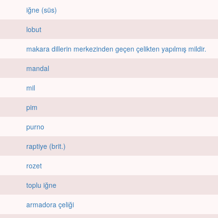
iğne (süs)
lobut
makara dillerin merkezinden geçen çelikten yapılmış mildir.
mandal
mil
pim
purno
raptiye (brit.)
rozet
toplu iğne
armadora çeliği