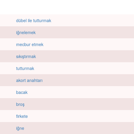
dübel ile tutturmak
iğnelemek
mecbur etmek
sıkıştırmak
tutturmak
akort anahtarı
bacak
broş
firkete
iğne