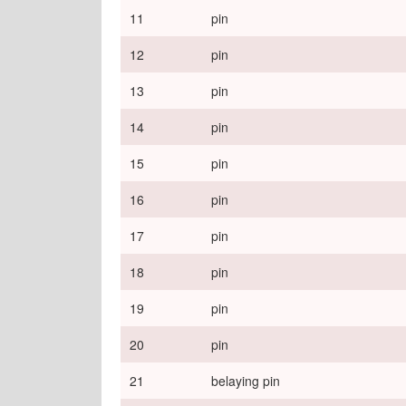
11
pin
12
pin
13
pin
14
pin
15
pin
16
pin
17
pin
18
pin
19
pin
20
pin
21
belaying pin