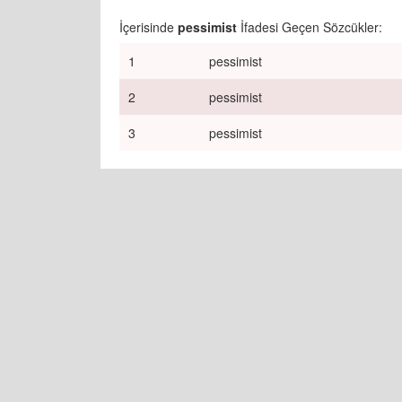
İçerisinde
pessimist
İfadesi Geçen Sözcükler:
1
pessimist
2
pessimist
3
pessimist