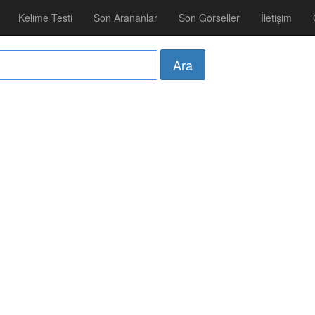
Kelime Testi
Son Arananlar
Son Görseller
İletişim