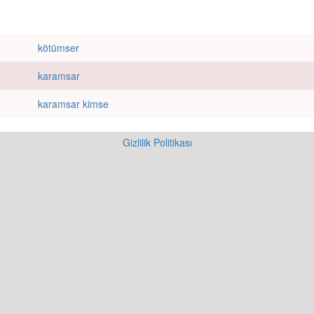
kötümser
karamsar
karamsar kimse
Gizlilik Politikası