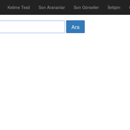
Kelime Testi
Son Arananlar
Son Görseller
İletişim