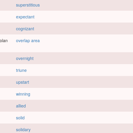
superstitious
expectant
cognizant
 olan
overlap area
overnight
triune
upstart
winning
allied
solid
solidary