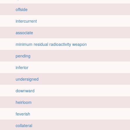
offside
intercurrent
associate
minimum residual radioactivity weapon
pending
inferior
undersigned
downward
heirloom
feverish
collateral