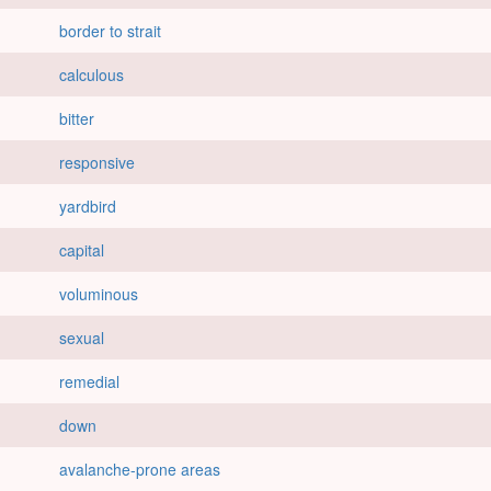
border to strait
calculous
bitter
responsive
yardbird
capital
voluminous
sexual
remedial
down
avalanche-prone areas