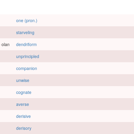
one (pron.)
starveling
p olan
dendriform
unprincipled
companion
unwise
cognate
averse
derisive
derisory