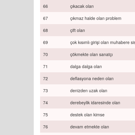
66
çıkacak olan
67
çıkmaz halde olan problem
68
çift olan
69
çok kısımlı girişi olan muhabere si
70
çökmekte olan sanatçı
71
dalga dalga olan
72
deflasyona neden olan
73
denizden uzak olan
74
derebeylik idaresinde olan
75
destek olan kimse
76
devam etmekte olan