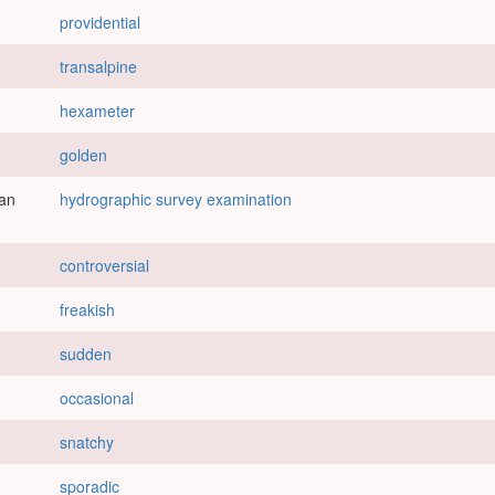
providential
transalpine
hexameter
golden
lan
hydrographic survey examination
controversial
freakish
sudden
occasional
snatchy
sporadic