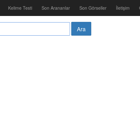
Kelime Testi
Son Arananlar
Son Görseller
İletişim