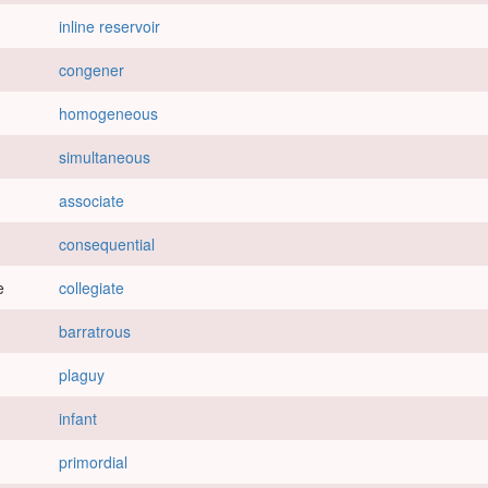
inline reservoir
congener
homogeneous
simultaneous
associate
consequential
e
collegiate
barratrous
plaguy
infant
primordial