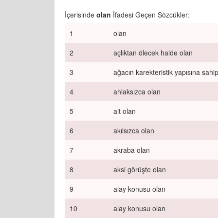
İçerisinde
olan
İfadesi Geçen Sözcükler:
1
olan
2
açlıktan ölecek halde olan
3
ağacın karekteristik yapısına sahi
4
ahlaksızca olan
5
ait olan
6
akılsızca olan
7
akraba olan
8
aksi görüşte olan
9
alay konusu olan
10
alay konusu olan