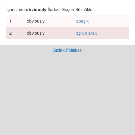
İçerisinde
obviously
İfadesi Geçen Sözcükler:
1
obviously
apaçık
2
obviously
açık olarak
Gizlilik Politikası