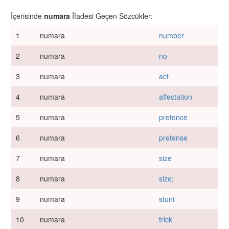
İçerisinde
numara
İfadesi Geçen Sözcükler:
1
numara
number
2
numara
no
3
numara
act
4
numara
affectation
5
numara
pretence
6
numara
pretense
7
numara
size
8
numara
size;
9
numara
stunt
10
numara
trick