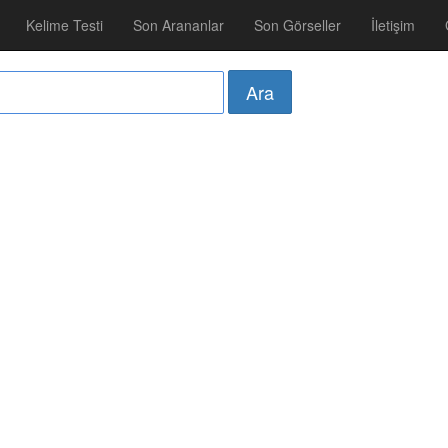
Kelime Testi
Son Arananlar
Son Görseller
İletişim