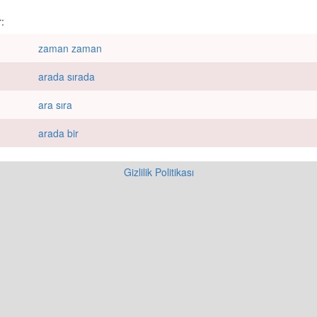
:
zaman zaman
arada sırada
ara sıra
arada bir
Gizlilik Politikası