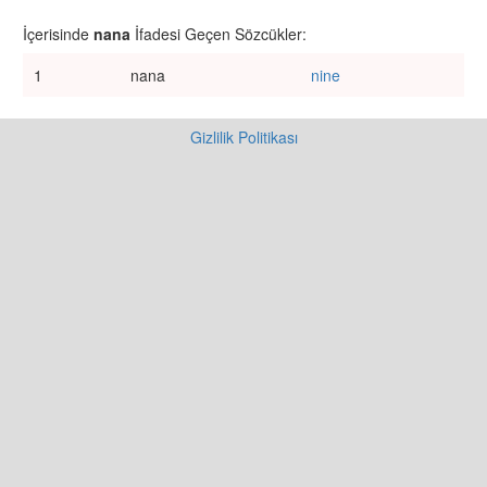
İçerisinde
nana
İfadesi Geçen Sözcükler:
1
nana
nine
Gizlilik Politikası