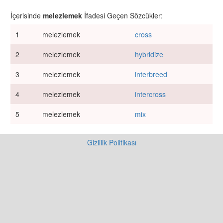
İçerisinde
melezlemek
İfadesi Geçen Sözcükler:
1
melezlemek
cross
2
melezlemek
hybridize
3
melezlemek
interbreed
4
melezlemek
intercross
5
melezlemek
mix
Gizlilik Politikası