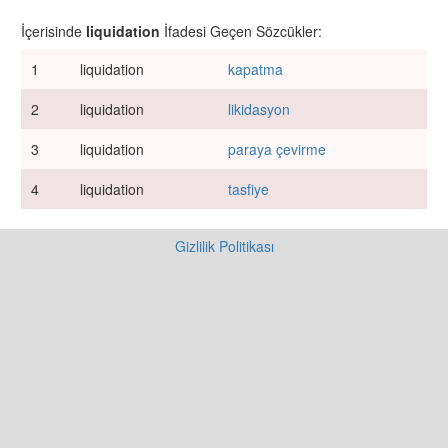
İçerisinde
liquidation
İfadesi Geçen Sözcükler:
1
liquidation
kapatma
2
liquidation
likidasyon
3
liquidation
paraya çevirme
4
liquidation
tasfiye
Gizlilik Politikası