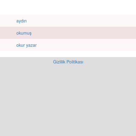
aydın
okumuş
okur yazar
Gizlilik Politikası