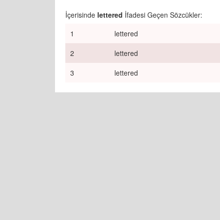
İçerisinde
lettered
İfadesi Geçen Sözcükler:
1
lettered
2
lettered
3
lettered