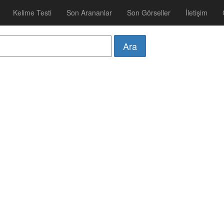
Kelime Testi
Son Arananlar
Son Görseller
İletişim