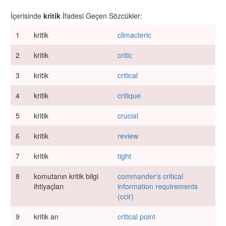
İçerisinde
kritik
İfadesi Geçen Sözcükler:
1
kritik
climacteric
2
kritik
critic
3
kritik
critical
4
kritik
critique
5
kritik
crucial
6
kritik
review
7
kritik
tight
8
komutanın kritik bilgi
commander's critical
ihtiyaçları
information requirements
(ccir)
9
kritik an
critical point