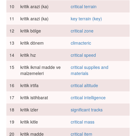
10
kritik arazi (ka)
critical terrain
11
kritik arazi (ka)
key terrain (key)
12
kritik bölge
critical zone
13
kritik dönem
climacteric
14
kritik hız
critical speed
15
kritik ikmal madde ve
critical supplies and
malzemeleri
materials
16
kritik irtifa
critical altitude
17
kritik istihbarat
critical intelligence
18
kritik izler
significant tracks
19
kritik kitle
critical mass
20
kritik madde
critical item