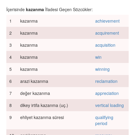
İçerisinde
kazanma
İfadesi Geçen Sözcükler:
1
kazanma
achievement
2
kazanma
acquirement
3
kazanma
acquisition
4
kazanma
win
5
kazanma
winning
6
arazi kazanma
reclamation
7
değer kazanma
appreciation
8
dikey irtifa kazanma (uç.)
vertical loading
9
ehliyet kazanma süresi
qualifying
period