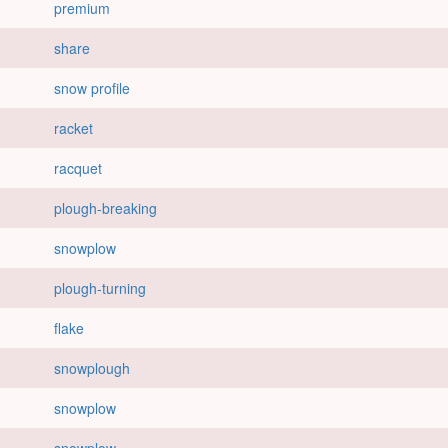
premium
share
snow profile
racket
racquet
plough-breaking
snowplow
plough-turning
flake
snowplough
snowplow