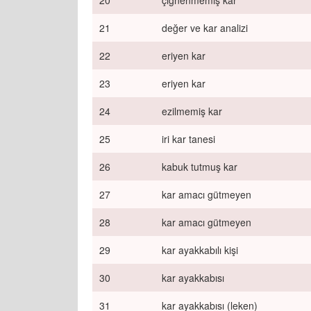
20
çiğnenmemiş kar
21
değer ve kar analizi
22
eriyen kar
23
eriyen kar
24
ezilmemiş kar
25
iri kar tanesi
26
kabuk tutmuş kar
27
kar amacı gütmeyen
28
kar amacı gütmeyen
29
kar ayakkabılı kişi
30
kar ayakkabısı
31
kar ayakkabısı (leken)