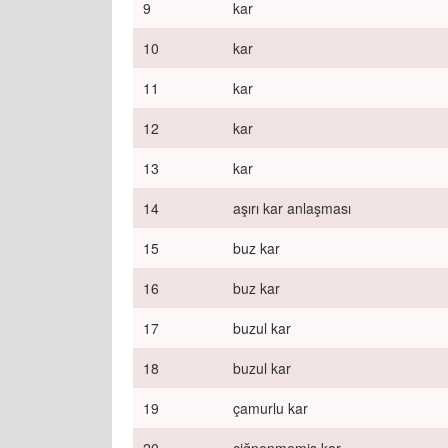
9
kar
10
kar
11
kar
12
kar
13
kar
14
aşırı kar anlaşması
15
buz kar
16
buz kar
17
buzul kar
18
buzul kar
19
çamurlu kar