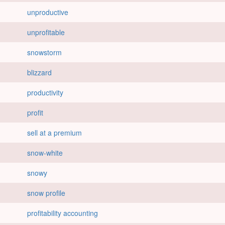
unproductive
unprofitable
snowstorm
blizzard
productivity
profit
sell at a premium
snow-white
snowy
snow profile
profitability accounting