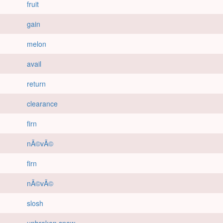
fruit
gain
melon
avail
return
clearance
firn
nÃ©vÃ©
firn
nÃ©vÃ©
slosh