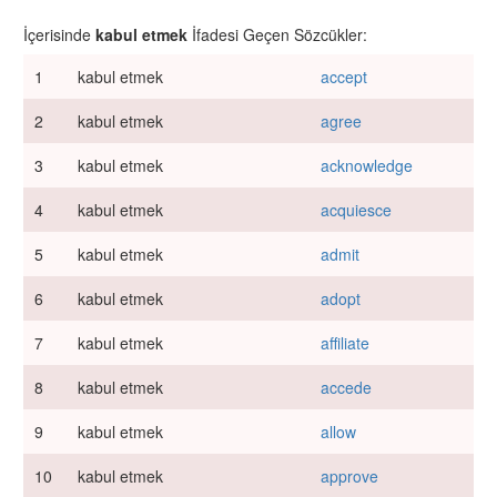
İçerisinde
kabul etmek
İfadesi Geçen Sözcükler:
1
kabul etmek
accept
2
kabul etmek
agree
3
kabul etmek
acknowledge
4
kabul etmek
acquiesce
5
kabul etmek
admit
6
kabul etmek
adopt
7
kabul etmek
affiliate
8
kabul etmek
accede
9
kabul etmek
allow
10
kabul etmek
approve