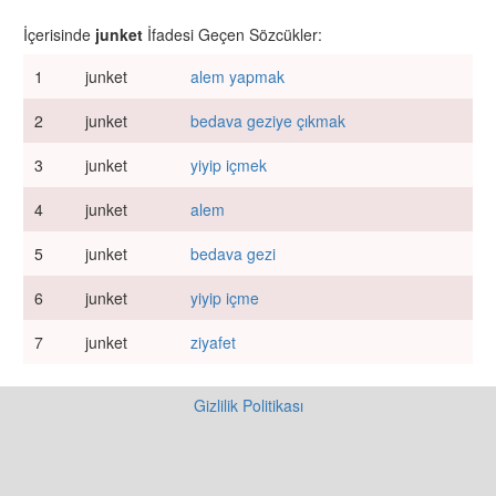
İçerisinde
junket
İfadesi Geçen Sözcükler:
1
junket
alem yapmak
2
junket
bedava geziye çıkmak
3
junket
yiyip içmek
4
junket
alem
5
junket
bedava gezi
6
junket
yiyip içme
7
junket
ziyafet
Gizlilik Politikası