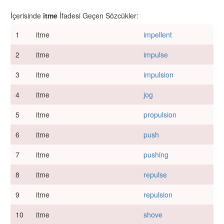
İçerisinde
itme
İfadesi Geçen Sözcükler:
1
itme
impellent
2
itme
impulse
3
itme
impulsion
4
itme
jog
5
itme
propulsion
6
itme
push
7
itme
pushing
8
itme
repulse
9
itme
repulsion
10
itme
shove