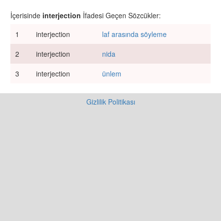
İçerisinde
interjection
İfadesi Geçen Sözcükler:
1
interjection
laf arasında söyleme
2
interjection
nida
3
interjection
ünlem
Gizlilik Politikası