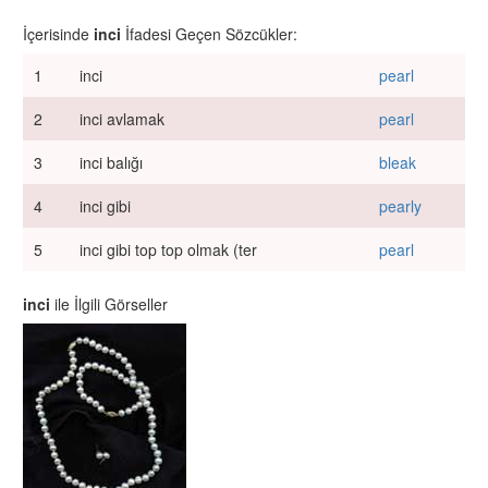
İçerisinde
inci
İfadesi Geçen Sözcükler:
1
inci
pearl
2
inci avlamak
pearl
3
inci balığı
bleak
4
inci gibi
pearly
5
inci gibi top top olmak (ter
pearl
inci
ile İlgili Görseller