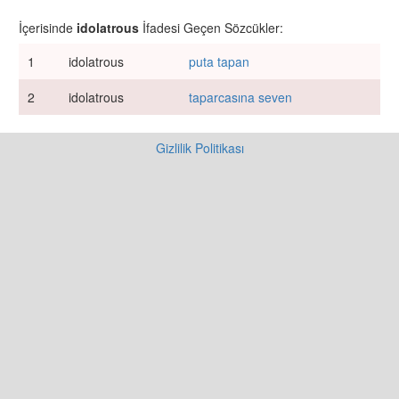
İçerisinde
idolatrous
İfadesi Geçen Sözcükler:
1
idolatrous
puta tapan
2
idolatrous
taparcasına seven
Gizlilik Politikası