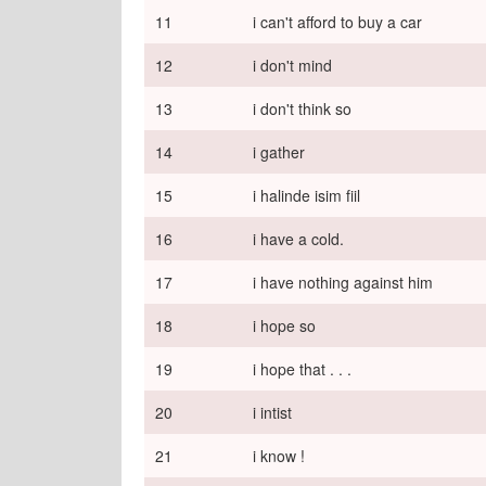
11
i can't afford to buy a car
12
i don't mind
13
i don't think so
14
i gather
15
i halinde isim fiil
16
i have a cold.
17
i have nothing against him
18
i hope so
19
i hope that . . .
20
i intist
21
i know !