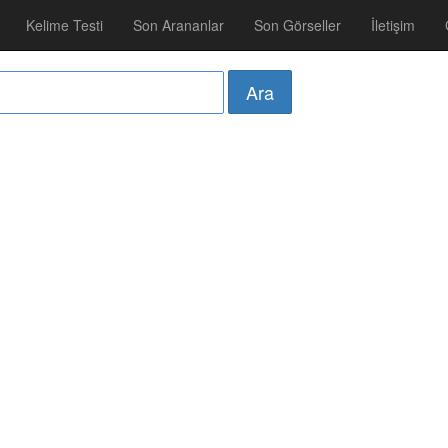
Kelime Testi
Son Arananlar
Son Görseller
İletişim