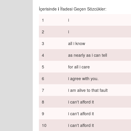
İçerisinde
i
İfadesi Geçen Sözcükler:
1
i
2
i
3
all i know
4
as nearly as i can tell
5
for all i care
6
i agree with you.
7
i am alive to that fault
8
i can't afford it
9
i can't afford it
10
i can't afford it