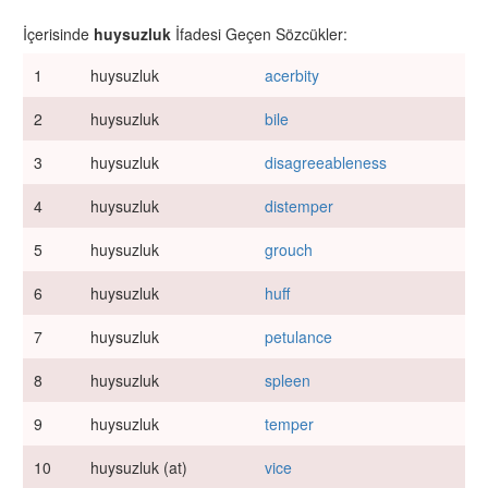
İçerisinde
huysuzluk
İfadesi Geçen Sözcükler:
1
huysuzluk
acerbity
2
huysuzluk
bile
3
huysuzluk
disagreeableness
4
huysuzluk
distemper
5
huysuzluk
grouch
6
huysuzluk
huff
7
huysuzluk
petulance
8
huysuzluk
spleen
9
huysuzluk
temper
10
huysuzluk (at)
vice