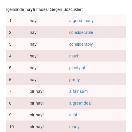
İçerisinde
hayli
İfadesi Geçen Sözcükler:
1
hayli
a good many
2
hayli
considerable
3
hayli
considerably
4
hayli
much
5
hayli
plenty of
6
hayli
pretty
7
bir hayli
a fair sum
8
bir hayli
a great deal
9
bir hayli
a lot
10
bir hayli
many