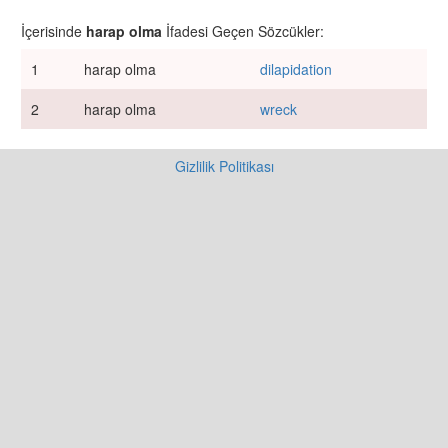
İçerisinde
harap olma
İfadesi Geçen Sözcükler:
1
harap olma
dilapidation
2
harap olma
wreck
Gizlilik Politikası