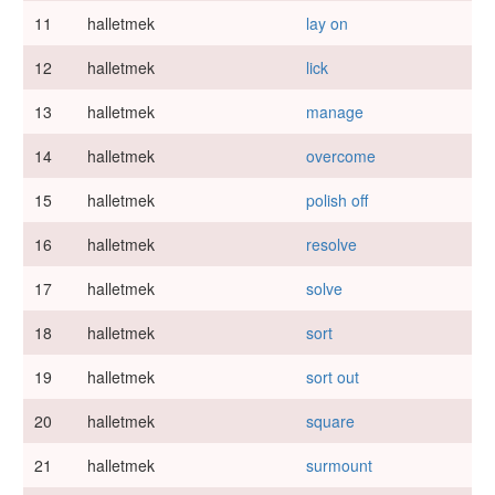
11
halletmek
lay on
12
halletmek
lick
13
halletmek
manage
14
halletmek
overcome
15
halletmek
polish off
16
halletmek
resolve
17
halletmek
solve
18
halletmek
sort
19
halletmek
sort out
20
halletmek
square
21
halletmek
surmount