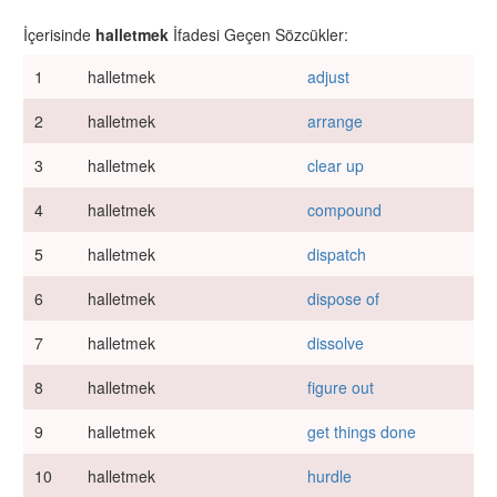
İçerisinde
halletmek
İfadesi Geçen Sözcükler:
1
halletmek
adjust
2
halletmek
arrange
3
halletmek
clear up
4
halletmek
compound
5
halletmek
dispatch
6
halletmek
dispose of
7
halletmek
dissolve
8
halletmek
figure out
9
halletmek
get things done
10
halletmek
hurdle