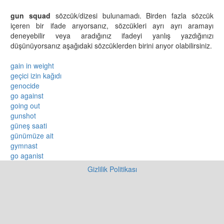
gun squad
sözcük/dizesi bulunamadı. Birden fazla sözcük
içeren bir ifade arıyorsanız, sözcükleri ayrı ayrı aramayı
deneyebilir veya aradığınız ifadeyi yanlış yazdığınızı
düşünüyorsanız aşağıdaki sözcüklerden birini arıyor olabilirsiniz.
gain in weight
geçici izin kağıdı
genocide
go against
going out
gunshot
güneş saati
günümüze ait
gymnast
go aganist
Gizlilik Politikası