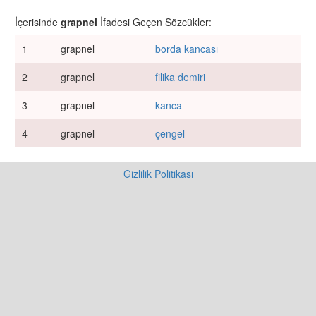
İçerisinde
grapnel
İfadesi Geçen Sözcükler:
1
grapnel
borda kancası
2
grapnel
filika demiri
3
grapnel
kanca
4
grapnel
çengel
Gizlilik Politikası