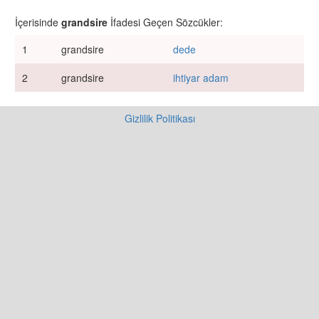
İçerisinde
grandsire
İfadesi Geçen Sözcükler:
1
grandsire
dede
2
grandsire
ihtiyar adam
Gizlilik Politikası