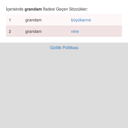
İçerisinde
grandam
İfadesi Geçen Sözcükler:
1
grandam
büyükanne
2
grandam
nine
Gizlilik Politikası