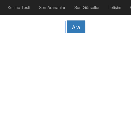
Kelime Testi
Son Arananlar
Son Görseller
İletişim