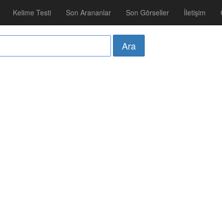
Kelime Testi
Son Arananlar
Son Görseller
İletişim