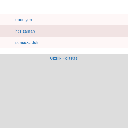
ebediyen
her zaman
sonsuza dek
Gizlilik Politikası