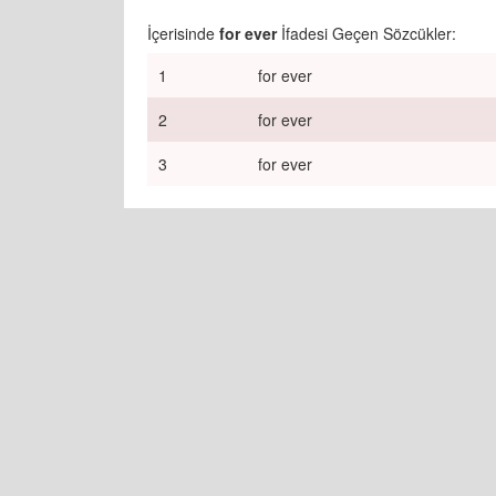
İçerisinde
for ever
İfadesi Geçen Sözcükler:
1
for ever
2
for ever
3
for ever