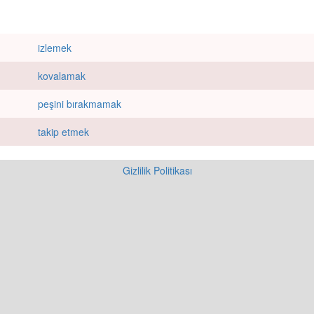
izlemek
kovalamak
peşini bırakmamak
takip etmek
Gizlilik Politikası