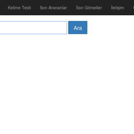
Kelime Testi
Son Arananlar
Son Görseller
İletişim