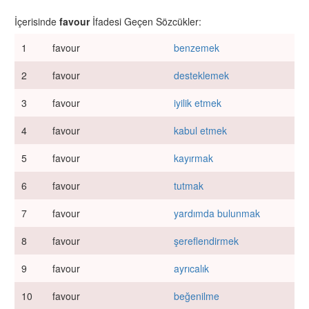
İçerisinde
favour
İfadesi Geçen Sözcükler:
1
favour
benzemek
2
favour
desteklemek
3
favour
iyilik etmek
4
favour
kabul etmek
5
favour
kayırmak
6
favour
tutmak
7
favour
yardımda bulunmak
8
favour
şereflendirmek
9
favour
ayrıcalık
10
favour
beğenilme