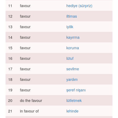
11
favour
hediye (sürpriz)
12
favour
iltimas
13
favour
iyilik
14
favour
kayırma
15
favour
koruma
16
favour
lütuf
17
favour
sevilme
18
favour
yardım
19
favour
şeref nişanı
20
do the favour
lütfetmek
21
in favour of
lehinde