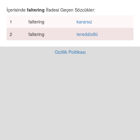
İçerisinde
faltering
İfadesi Geçen Sözcükler:
1
faltering
kararsız
2
faltering
tereddüdlü
Gizlilik Politikası