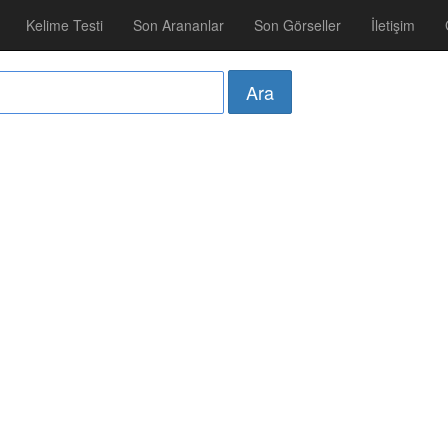
Kelime Testi
Son Arananlar
Son Görseller
İletişim