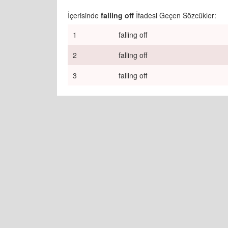
İçerisinde
falling off
İfadesi Geçen Sözcükler:
1
falling off
2
falling off
3
falling off