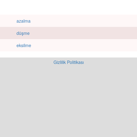
azalma
düşme
eksilme
Gizlilik Politikası