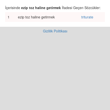
İçerisinde
ezip toz haline getirmek
İfadesi Geçen Sözcükler:
1
ezip toz haline getirmek
triturate
Gizlilik Politikası