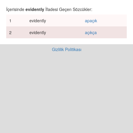
İçerisinde
evidently
İfadesi Geçen Sözcükler:
1
evidently
apaçık
2
evidently
açıkça
Gizlilik Politikası