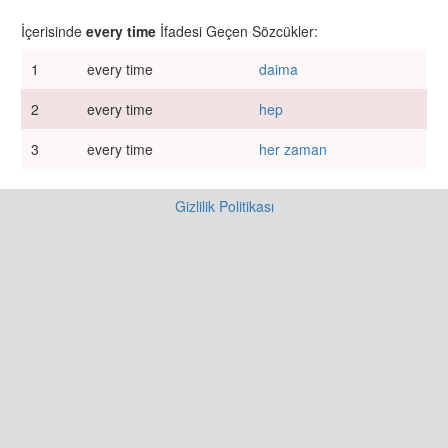
İçerisinde
every time
İfadesi Geçen Sözcükler:
1
every time
daima
2
every time
hep
3
every time
her zaman
Gizlilik Politikası