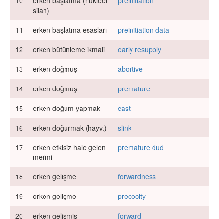
10
erken başlatma (nükleer
preinitiation
silah)
11
erken başlatma esasları
preinitiation data
12
erken bütünleme ikmali
early resupply
13
erken doğmuş
abortive
14
erken doğmuş
premature
15
erken doğum yapmak
cast
16
erken doğurmak (hayv.)
slink
17
erken etkisiz hale gelen
premature dud
mermi
18
erken gelişme
forwardness
19
erken gelişme
precocity
20
erken gelişmiş
forward