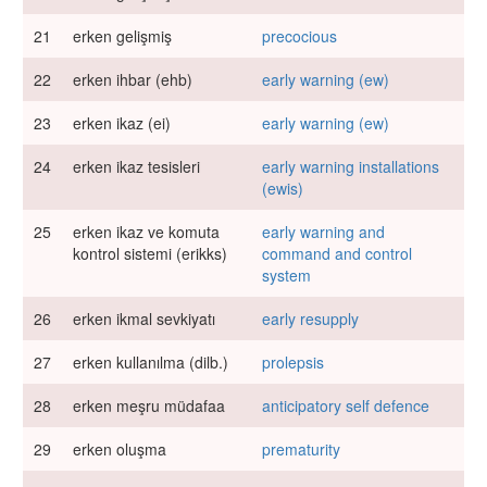
21
erken gelişmiş
precocious
22
erken ihbar (ehb)
early warning (ew)
23
erken ikaz (ei)
early warning (ew)
24
erken ikaz tesisleri
early warning installations
(ewis)
25
erken ikaz ve komuta
early warning and
kontrol sistemi (erikks)
command and control
system
26
erken ikmal sevkiyatı
early resupply
27
erken kullanılma (dilb.)
prolepsis
28
erken meşru müdafaa
anticipatory self defence
29
erken oluşma
prematurity