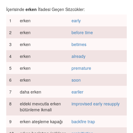
İçerisinde
erken
İfadesi Geçen Sözcükler:
1
erken
early
2
erken
before time
3
erken
betimes
4
erken
already
5
erken
premature
6
erken
soon
7
daha erken
earlier
8
eldeki mevcutla erken
improvised early resupply
bütünleme ikmali
9
erken ateşleme kapağı
backfire trap