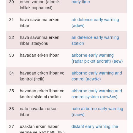
30
erken zaman (atomik
early time
infilak cephanesi)
31
hava savunma erken
air defence early warning
ihbar
(adew)
32
hava savunma erken
air defence early warning
ihbar istasyonu
station
33
havadan erken ihbar
airborne early warning
(radar picket aircraft) (aew)
34
havadan erken ihbar ve
airborne early warning and
kontrol (heik)
control (aew&c)
35
havadan erken ihbar ve
airborne early warning and
kontrol sistemi (heiks)
control system (aew&cs)
36
nato havadan erken
nato airborne early warning
ihbar
(naew)
37
uzaktan erken haber
distant early warning line
verme ve ikaz hattı (hv.)