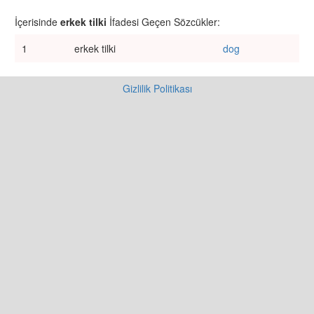
İçerisinde
erkek tilki
İfadesi Geçen Sözcükler:
1
erkek tilki
dog
Gizlilik Politikası