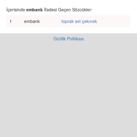
İçerisinde
embank
İfadesi Geçen Sözcükler:
1
embank
toprak set çekmek
Gizlilik Politikası