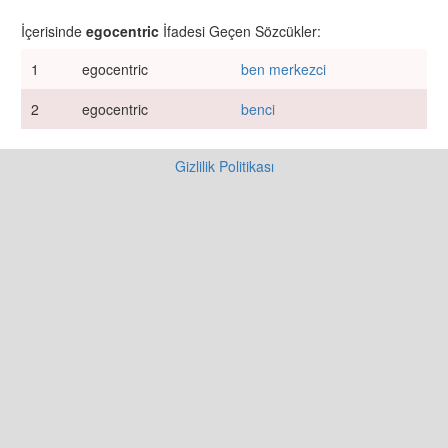
İçerisinde
egocentric
İfadesi Geçen Sözcükler:
1
egocentric
ben merkezci
2
egocentric
benci
Gizlilik Politikası