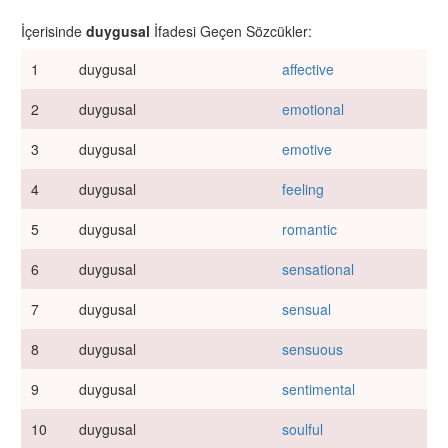
İçerisinde
duygusal
İfadesi Geçen Sözcükler:
1
duygusal
affective
2
duygusal
emotional
3
duygusal
emotive
4
duygusal
feeling
5
duygusal
romantic
6
duygusal
sensational
7
duygusal
sensual
8
duygusal
sensuous
9
duygusal
sentimental
10
duygusal
soulful