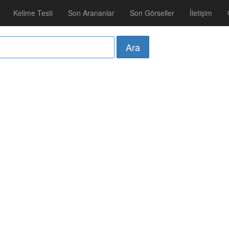
Kelime Testi
Son Arananlar
Son Görseller
İletişim