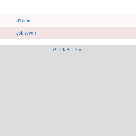
düşkün
çok seven
Gizlilik Politikası