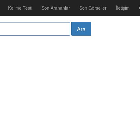
Kelime Testi
Son Arananlar
Son Görseller
İletişim