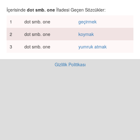
İçerisinde
dot smb. one
İfadesi Geçen Sözcükler:
1
dot smb. one
geçirmek
2
dot smb. one
koymak
3
dot smb. one
yumruk atmak
Gizlilik Politikası