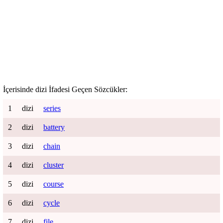
İçerisinde
dizi
İfadesi Geçen Sözcükler:
1
dizi
series
2
dizi
battery
3
dizi
chain
4
dizi
cluster
5
dizi
course
6
dizi
cycle
7
dizi
file