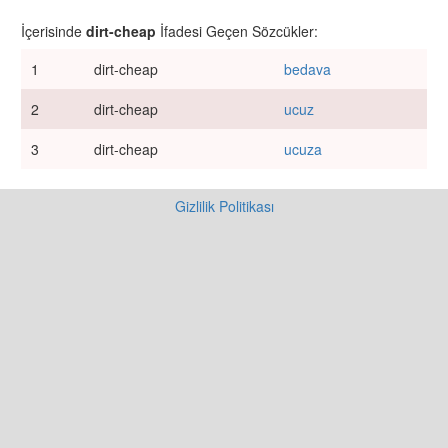
İçerisinde
dirt-cheap
İfadesi Geçen Sözcükler:
1
dirt-cheap
bedava
2
dirt-cheap
ucuz
3
dirt-cheap
ucuza
Gizlilik Politikası