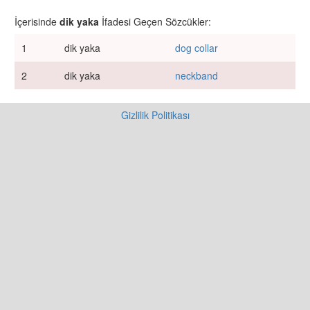
İçerisinde
dik yaka
İfadesi Geçen Sözcükler:
1
dik yaka
dog collar
2
dik yaka
neckband
Gizlilik Politikası