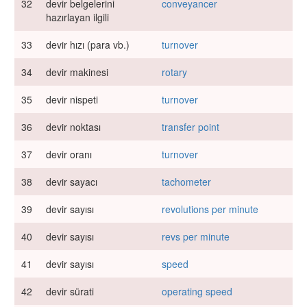
32
devir belgelerini
conveyancer
hazırlayan ilgili
33
devir hızı (para vb.)
turnover
34
devir makinesi
rotary
35
devir nispeti
turnover
36
devir noktası
transfer point
37
devir oranı
turnover
38
devir sayacı
tachometer
39
devir sayısı
revolutions per minute
40
devir sayısı
revs per minute
41
devir sayısı
speed
42
devir sürati
operating speed