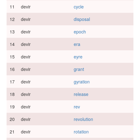
11
devir
cycle
12
devir
disposal
13
devir
epoch
14
devir
era
15
devir
eyre
16
devir
grant
17
devir
gyration
18
devir
release
19
devir
rev
20
devir
revolution
21
devir
rotation