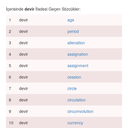
İçerisinde
devir
İfadesi Geçen Sözcükler:
1
devir
age
2
devir
period
3
devir
alienation
4
devir
assignation
5
devir
assignment
6
devir
cession
7
devir
circle
8
devir
circulation
9
devir
circumvolution
10
devir
currency